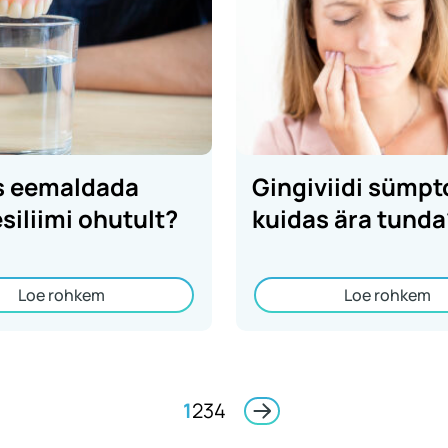
s eemaldada
Gingiviidi sümpt
siliimi ohutult?
kuidas ära tunda
Loe rohkem
Loe rohkem
1
2
3
4