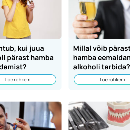
htub, kui juua
Millal võib päras
li pärast hamba
hamba eemaldam
damist?
alkoholi tarbida?
Loe rohkem
Loe rohkem