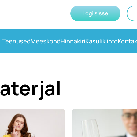
Logi sisse
Teenused
Meeskond
Hinnakiri
Kasulik info
Kontak
aterjal