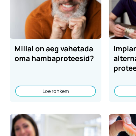
Millal on aeg vahetada
Impla
oma hambaproteesid?
altern
protee
Loe rohkem