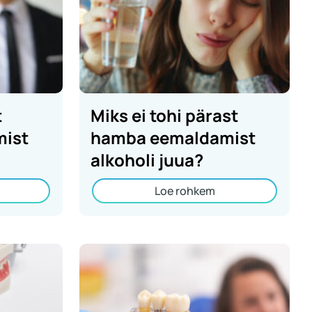
t
Miks ei tohi pärast
ist
hamba eemaldamist
alkoholi juua?
Loe rohkem