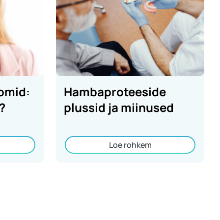
omid:
Hambaproteeside
?
plussid ja miinused
Loe rohkem