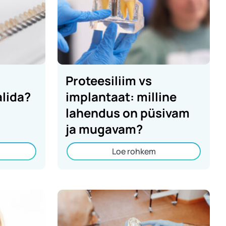
Proteesiliim vs
lida?
implantaat: milline
lahendus on püsivam
ja mugavam?
Loe rohkem