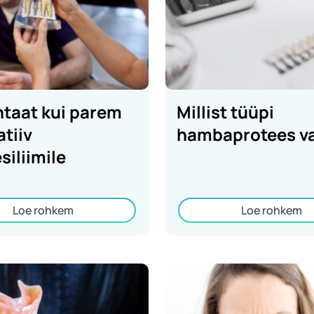
ntaat kui parem
Millist tüüpi
atiiv
hambaprotees va
siliimile
Loe rohkem
Loe rohkem