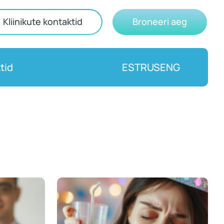
Kliinikute kontaktid
Broneeri aeg
tid
EST
RUS
ENG