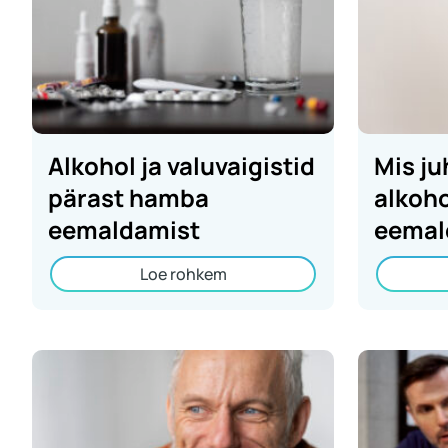
Alkohol ja valuvaigistid
Mis ju
pärast hamba
alkoho
eemaldamist
eemal
Loe rohkem