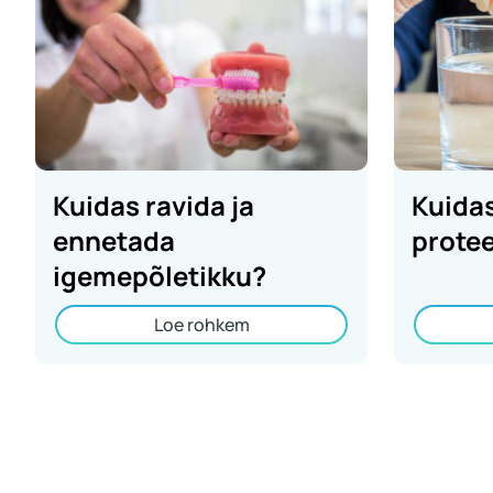
Kuidas ravida ja
Kuida
ennetada
protee
igemepõletikku?
Loe rohkem