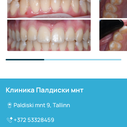
Клиника Палдиски мнт
Paldiski mnt 9, Tallinn
+372 53328459